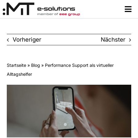
Skip
Tog
to
Nav
content
Content
Vorheriger
Nächster
Lernsysteme & Tools
Über uns
Startseite
»
Blog
» Performance Support als virtueller
Alltagshelfer
Ressourcen
Kontakt
Search
for: