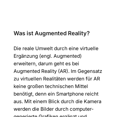
Anrede
*
Bitte auswählen
Was ist Augmented Reality?
Vorname
*
Die reale Umwelt durch eine virtuelle
Ergänzung (engl. Augmented)
erweitern, darum geht es bei
Nachname
*
Augmented Reality (AR). Im Gegensatz
zu virtuellen Realitäten werden für AR
keine großen technischen Mittel
benötigt, denn ein Smartphone reicht
Unternehmen
aus. Mit einem Blick durch die Kamera
werden die Bilder durch computer-
generierte Grafiken ergänzt und