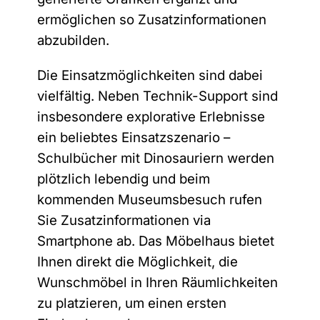
E-Mail-Adresse
*
ermöglichen so Zusatzinformationen
abzubilden.
Die Einsatzmöglichkeiten sind dabei
v
D
Hiermit bestätige ich, dass die M.I.T e-
o
vielfältig. Neben Technik-Support sind
a
Solutions GmbH mir regelmäßig
n
t
insbesondere explorative Erlebnisse
Informationen über das Produktportfolio
A
e
n
zusenden darf. Durch die Angabe meiner
ein beliebtes Einsatzszenario –
n
r
E-Mail Adresse und dem Absenden des
s
Schulbücher mit Dinosauriern werden
e
Formulars erkläre ich mich mit der
c
d
Verarbeitung meiner persönlichen Daten
plötzlich lebendig und beim
h
e
einverstanden. Meine Einwilligung kann
u
kommenden Museumsbesuch rufen
*
ich gemäß der
Datenschutzerklärung
t
jederzeit widerrufen.
Sie Zusatzinformationen via
z
Smartphone ab. Das Möbelhaus bietet
Sie können den Newsletter jederzeit über den Link in
Ihnen direkt die Möglichkeit, die
Wunschmöbel in Ihren Räumlichkeiten
unserem Newsletter abbestellen.
zu platzieren, um einen ersten