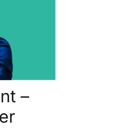
nt –
er