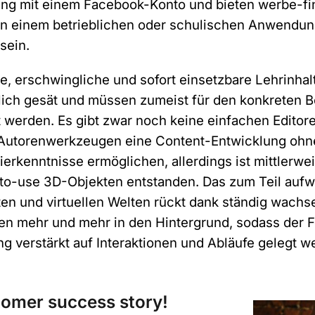
ng mit einem Facebook-Konto und bieten werbe-fina
n
in einem betrieblichen oder schulischen Anwendung
s
c
Anmelden
sein.
h
u
A
, erschwingliche und sofort einsetzbare Lehrinhalt
t
l
z
ich gesät und müssen zumeist für den konkreten Bed
t
 werden. Es gibt zwar noch keine einfachen Editore
e
Autorenwerkzeugen eine Content-Entwicklung ohne
r
rkenntnisse ermöglichen, allerdings ist mittlerwei
n
-to-use 3D-Objekten entstanden. Das zum Teil auf
a
en und virtuellen Welten rückt dank ständig wachs
t
ken mehr und mehr in den Hintergrund, sodass der F
i
g verstärkt auf Interaktionen und Abläufe gelegt w
v
e
omer success story!
: