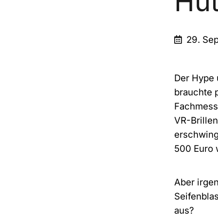
Hu
29. Se
Der Hype u
brauchte p
Fachmesse
VR-Brillen
erschwing
500 Euro w
Aber irge
Seifenbla
aus?