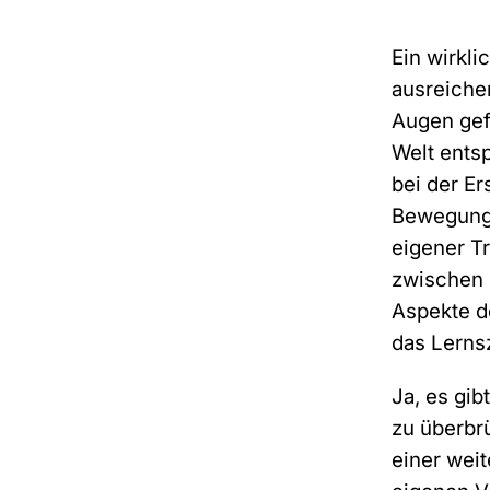
Ein wirkli
ausreichen
Augen gefa
Welt entsp
bei der Er
Bewegungs
eigener T
zwischen 
Aspekte de
das Lerns
Ja, es gib
zu überbr
einer weit