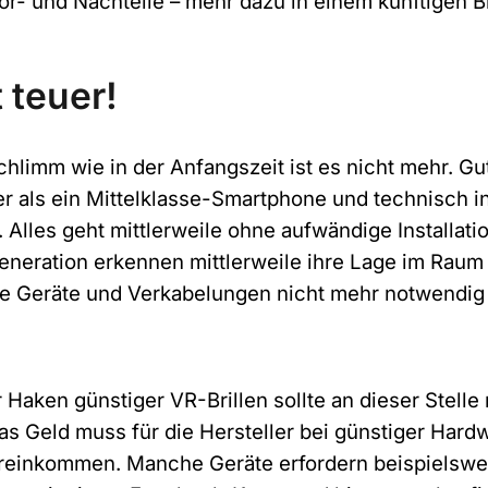
or- und Nachteile – mehr dazu in einem künftigen B
Unternehmen
t teuer!
E
E-Mail-Adresse
*
-
M
chlimm wie in der Anfangszeit ist es nicht mehr. Gu
a
i
rer als ein Mittelklasse-Smartphone und technisch 
l
. Alles geht mittlerweile ohne aufwändige Installatio
-
D
Hiermit bestätige ich, dass die M.I.T e-Solutions GmbH
A
eneration erkennen mittlerweile ihre Lage im Raum 
a
mir regelmäßig Informationen über das Produktportfoli
d
t
zusenden darf. Durch die Angabe meiner E-Mail
he Geräte und Verkabelungen nicht mehr notwendig 
r
e
Adresse und dem Absenden des Formulars erkläre ich
e
n
mich mit der Verarbeitung meiner persönlichen Daten
s
s
einverstanden. Meine Einwilligung kann ich gemäß der
s
c
Datenschutzerklärung
jederzeit widerrufen.
e
h
r Haken günstiger VR-Brillen sollte an dieser Stell
*
u
D
Das Geld muss für die Hersteller bei günstiger Har
t
Sie können den Newsletter jederzeit über den Link in unserem Newsletter
a
z
reinkommen. Manche Geräte erfordern beispielswe
t
abbestellen.
e