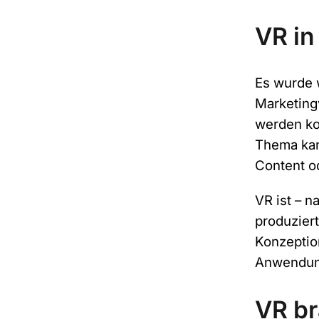
VR in
Es wurde 
Marketing
werden ko
Thema kann
Content od
VR ist – n
produziert
Konzeptio
Anwendun
VR b