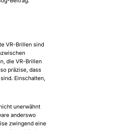
log-Beitrag.
te VR-Brillen sind
inzwischen
n, die VR-Brillen
so präzise, dass
o
sind. Einschalten,
e nicht unerwähnt
dware anderswo
ise zwingend eine