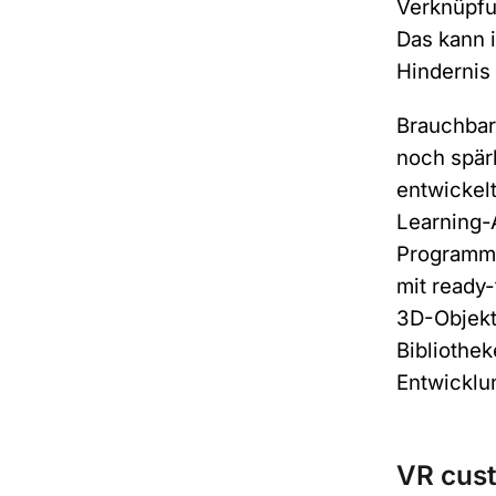
Verknüpfu
Das kann 
Hindernis 
Brauchbare
noch spärl
entwickelt
Learning-
Programmie
mit ready
3D-Objekt
Bibliothe
Entwicklun
VR cust