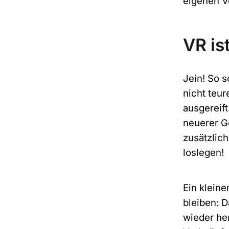
eigenen V
VR is
Jein! So s
nicht teu
ausgereift
neuerer G
zusätzlic
loslegen!
Ein kleine
bleiben: 
wieder he