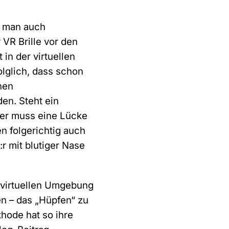
nn man auch
 VR Brille vor den
 in der virtuellen
folglich, dass schon
hen
en. Steht ein
der muss eine Lücke
 folgerichtig auch
:r mit blutiger Nase
r virtuellen Umgebung
n – das „Hüpfen“ zu
thode hat so ihre