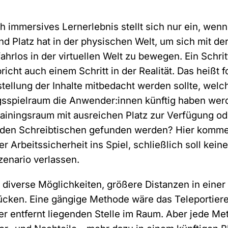
ch immersives Lernerlebnis stellt sich nur ein, we
d Platz hat in der physischen Welt, um sich mit der
hrlos in der virtuellen Welt zu bewegen. Ein Schritt
Anrede
*
richt auch einem Schritt in der Realität. Das heißt 
stellung der Inhalte mitbedacht werden sollte, welc
Bitte auswählen
spielraum die Anwender:innen künftig haben werd
rainingsraum mit ausreichen Platz zur Verfügung o
Vorname
*
den Schreibtischen gefunden werden? Hier kommen
r Arbeitssicherheit ins Spiel, schließlich soll keine
zenario verlassen.
Nachname
*
t diverse Möglichkeiten, größere Distanzen in eine
ücken. Eine gängige Methode wäre das Teleportiere
er entfernt liegenden Stelle im Raum. Aber jede Me