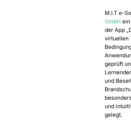
M.I.T e-So
GmbH
ein
der App „
virtuellen
Bedingung
Anwendun
geprüft u
Lernenden
und Besei
Brandschu
besonders
und intui
gelegt.