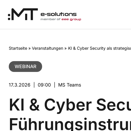
Skip
to
content
Startseite
»
Veranstaltungen
»
KI & Cyber Security als strategi
WEBINAR
17.3.2026
|
09:00
|
MS Teams
KI & Cyber Secu
Führungsinstr