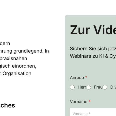
Zur Vid
Anrede
*
ndern
Bitte auswählen
Sichern Sie sich je
rung grundlegend. In
Webinars zu KI & Cy
 praxisnahen
d
Vorname
*
e
gisch einordnen,
r
r Organisation
*
Anrede
*
E
-
Herr
Frau
Di
M
Nachname
*
a
i
Vorname
*
sches
l
-
A