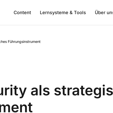
Content
Lernsysteme & Tools
Über un
sches Führungsinstrument
rity als strategi
ument