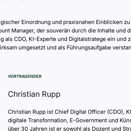
u
t
n
g
i
*
tegischer Einordnung und praxisnahen Einblicken zu
v
ount Manager, der souverän durch die Inhalte und d
e
ng als CDO, KI-Experte und Digitalstratege ein und 
:
wirksam umgesetzt und als Führungsaufgabe verstan
VORTRAGENDER
Christian Rupp
Christian Rupp ist Chief Digital Officer (CDO), 
digitale Transformation, E-Government und Künstl
über 30 Jahren ist er sowohl als Dozent und Str