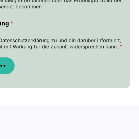
elmäßig Informationen über das Produktportfolio der
usendet bekommen.
rung
*
Datenschutzerklärung
zu und bin darüber informiert,
eit mit Wirkung für die Zukunft widersprechen kann.
*
ern